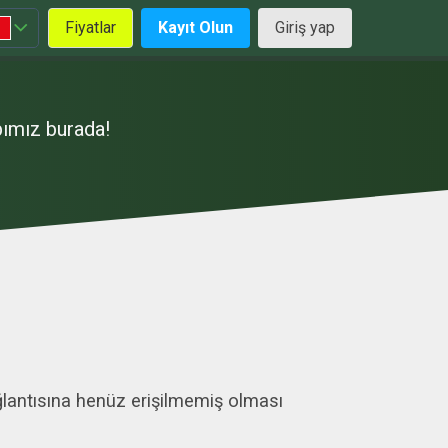
Fiyatlar
Kayıt Olun
Giriş yap
bımız burada!
lantısına henüz erişilmemiş olması