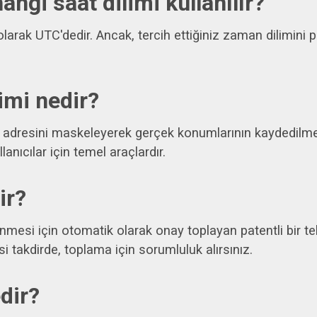
angi saat dilimi kullanılır?
rak UTC'dedir. Ancak, tercih ettiğiniz zaman dilimini p
imi nedir?
IP adresini maskeleyerek gerçek konumlarının kaydedilmes
lanıcılar için temel araçlardır.
ir?
lenmesi için otomatik olarak onay toplayan patentli bir tekno
si takdirde, toplama için sorumluluk alırsınız.
dir?