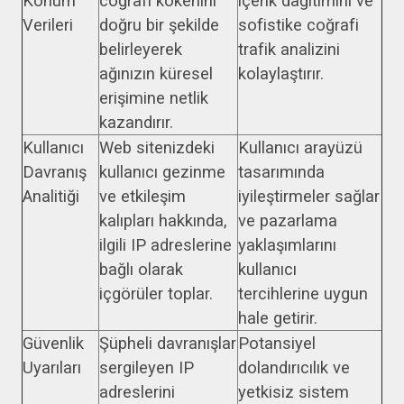
Konum
coğrafi kökenini
içerik dağıtımını ve
Verileri
doğru bir şekilde
sofistike coğrafi
belirleyerek
trafik analizini
ağınızın küresel
kolaylaştırır.
erişimine netlik
kazandırır.
Kullanıcı
Web sitenizdeki
Kullanıcı arayüzü
Davranış
kullanıcı gezinme
tasarımında
Analitiği
ve etkileşim
iyileştirmeler sağlar
kalıpları hakkında,
ve pazarlama
ilgili IP adreslerine
yaklaşımlarını
bağlı olarak
kullanıcı
içgörüler toplar.
tercihlerine uygun
hale getirir.
Güvenlik
Şüpheli davranışlar
Potansiyel
Uyarıları
sergileyen IP
dolandırıcılık ve
adreslerini
yetkisiz sistem