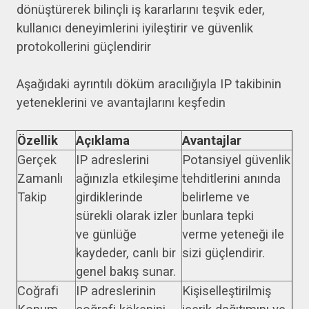
dönüştürerek bilinçli iş kararlarını teşvik eder,
kullanıcı deneyimlerini iyileştirir ve güvenlik
protokollerini güçlendirir
Aşağıdaki ayrıntılı döküm aracılığıyla IP takibinin
yeteneklerini ve avantajlarını keşfedin
Özellik
Açıklama
Avantajlar
Gerçek
IP adreslerini
Potansiyel güvenlik
Zamanlı
ağınızla etkileşime
tehditlerini anında
Takip
girdiklerinde
belirleme ve
sürekli olarak izler
bunlara tepki
ve günlüğe
verme yeteneği ile
kaydeder, canlı bir
sizi güçlendirir.
genel bakış sunar.
Coğrafi
IP adreslerinin
Kişiselleştirilmiş