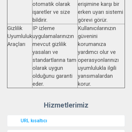
otomatik olarak
erişimine karşı bir
işaretler ve size
erken uyarı sistemi
bildirir.
görevi görür.
Gizlilik
IP izleme
Kullanıcılarınızın
Uyumluluk
uygulamalarınızın
güvenini
Araçları
mevcut gizlilik
korumanıza
yasaları ve
yardımcı olur ve
standartlarına tam
operasyonlarınızı
olarak uygun
uyumlulukla ilgili
olduğunu garanti
yansımalardan
eder.
korur.
URL kısaltıcı