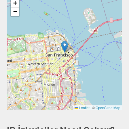
+
−
Leaflet
|
©
OpenStreetMap