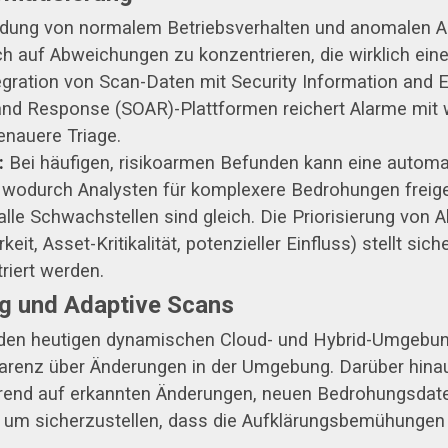
dung von normalem Betriebsverhalten und anomalen Akt
h auf Abweichungen zu konzentrieren, die wirklich ein
egration von Scan-Daten mit Security Information an
 and Response (SOAR)-Plattformen reichert Alarme mit 
enauere Triage.
:
Bei häufigen, risikoarmen Befunden kann eine automa
 wodurch Analysten für komplexere Bedrohungen freige
alle Schwachstellen sind gleich. Die Priorisierung vo
eit, Asset-Kritikalität, potenzieller Einfluss) stellt si
iert werden.
ng und Adaptive Scans
in den heutigen dynamischen Cloud- und Hybrid-Umgebu
parenz über Änderungen in der Umgebung. Darüber hin
erend auf erkannten Änderungen, neuen Bedrohungsdat
um sicherzustellen, dass die Aufklärungsbemühungen re