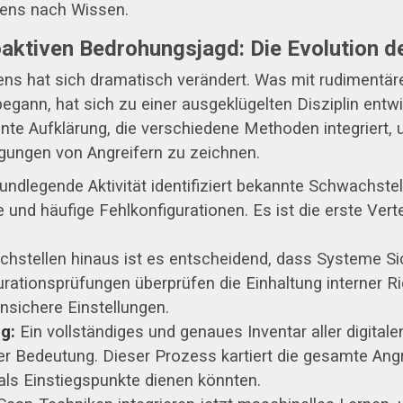
ens nach Wissen.
oaktiven Bedrohungsjagd: Die Evolution 
ns hat sich dramatisch verändert. Was mit rudimentä
ann, hat sich zu einer ausgeklügelten Disziplin entwi
igente Aufklärung, die verschiedene Methoden integriert, 
egungen von Angreifern zu zeichnen.
undlegende Aktivität identifiziert bekannte Schwachste
und häufige Fehlkonfigurationen. Es ist die erste Verte
hstellen hinaus ist es entscheidend, dass Systeme Si
rationsprüfungen überprüfen die Einhaltung interner Ri
nsichere Einstellungen.
g:
Ein vollständiges und genaues Inventar aller digitale
er Bedeutung. Dieser Prozess kartiert die gesamte Ang
 als Einstiegspunkte dienen könnten.