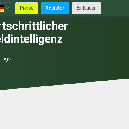
Preise
Register
Einloggen
tschrittlicher
ldintelligenz
 Tags