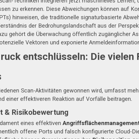
 Scan-Techniken integrieren jetzt maschinelles Lernen
sen zu erkennen. Diese Abweichungen können auf Kom
PTs) hinweisen, die traditionelle signaturbasierte A
rständnis der Bedrohungslandschaft aus der Perspekti
azu gehört die Überwachung öffentlich zugänglicher As
tenzielle Vektoren und exponierte Anmeldeinformatione
ruck entschlüsseln: Die vielen
s
edenen Scan-Aktivitäten gewonnen wird, umfasst mehrer
nd einer effektiveren Reaktion auf Vorfälle beitragen.
t & Risikobewertung
ndament eines effektiven
Angriffsflächenmanagemen
ntlich offene Ports und falsch konfigurierte Cloud-Di