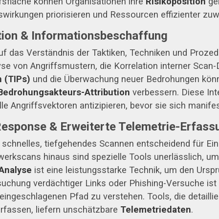
ffsfläche können Organisationen ihre
Risikoposition
ge
wirkungen priorisieren und Ressourcen effizienter zuw
tion & Informationsbeschaffung
auf das Verständnis der Taktiken, Techniken und Proze
e von Angriffsmustern, die Korrelation interner Scan-
 (TIPs)
und die Überwachung neuer Bedrohungen könne
Bedrohungsakteurs-Attribution
verbessern. Diese Inte
le Angriffsvektoren antizipieren, bevor sie sich manifes
 Response & Erweiterte Telemetrie-Erfass
st schnelles, tiefgehendes Scannen entscheidend für E
werkscans hinaus sind spezielle Tools unerlässlich, u
-Analyse
ist eine leistungsstarke Technik, um den Ursp
rsuchung verdächtiger Links oder Phishing-Versuche ist
geschlagenen Pfad zu verstehen. Tools, die detaillie
erfassen, liefern unschätzbare
Telemetriedaten
.