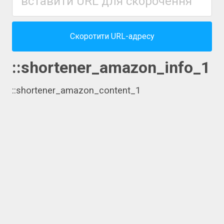
Скоротити URL-адресу
::shortener_amazon_info_1
::shortener_amazon_content_1