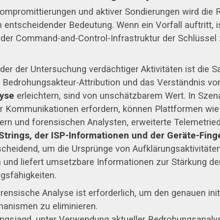
mpromittierungen und aktiver Sondierungen wird die Rol
ntscheidender Bedeutung. Wenn ein Vorfall auftritt, i
 der Command-and-Control-Infrastruktur der Schlüssel 
der der Untersuchung verdächtiger Aktivitäten ist di
 Bedrohungsakteur-Attribution und das Verständnis von
lyse
erleichtern, sind von unschätzbarem Wert. In Szena
er Kommunikationen erfordern, können Plattformen wi
ern und forensischen Analysten, erweiterte Telemetrie
Strings, der ISP-Informationen und der Geräte-Fin
scheidend, um die Ursprünge von Aufklärungsaktivitäte
nd liefert umsetzbare Informationen zur Stärkung de
gsfähigkeiten.
rensische Analyse ist erforderlich, um den genauen in
chanismen zu eliminieren.
gsjagd, unter Verwendung aktueller Bedrohungsanalys