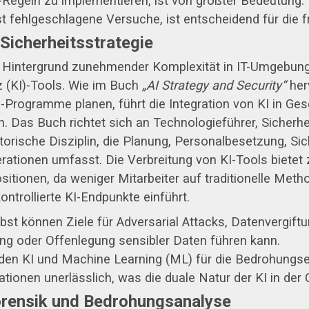
Regeln zu implementieren, ist von größter Bedeutung. 
 fehlgeschlagene Versuche, ist entscheidend für die f
 Sicherheitsstrategie
m Hintergrund zunehmender Komplexität in IT-Umgebunge
nz (KI)-Tools. Wie im Buch
„AI Strategy and Security“
her
-Programme planen, führt die Integration von KI in Ges
. Das Buch richtet sich an Technologieführer, Sicherh
torische Disziplin, die Planung, Personalbesetzung, Sic
ionen umfasst. Die Verbreitung von KI-Tools bietet zw
sitionen, da weniger Mitarbeiter auf traditionelle Me
ntrollierte KI-Endpunkte einführt.
bst können Ziele für Adversarial Attacks, Datenvergift
ng oder Offenlegung sensibler Daten führen kann.
en KI und Machine Learning (ML) für die Bedrohungs
tionen unerlässlich, was die duale Natur der KI in der 
Forensik und Bedrohungsanalyse