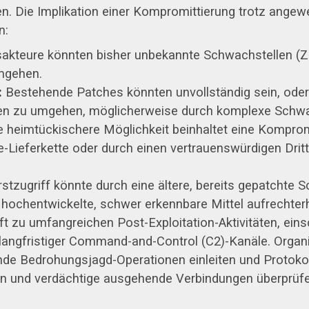
turen. Die Implikation einer Kompromittierung trotz ang
n:
kteure könnten bisher unbekannte Schwachstellen (Zer
umgehen.
:
Bestehende Patches könnten unvollständig sein, oder
n zu umgehen, möglicherweise durch komplexe Schwach
 heimtückischere Möglichkeit beinhaltet eine Komprom
e-Lieferkette oder durch einen vertrauenswürdigen Dri
stzugriff könnte durch eine ältere, bereits gepatchte 
 hochentwickelte, schwer erkennbare Mittel aufrechter
 zu umfangreichen Post-Exploitation-Aktivitäten, einsc
g langfristiger Command-and-Control (C2)-Kanäle. Organ
e Bedrohungsjagd-Operationen einleiten und Protokoll
en und verdächtige ausgehende Verbindungen überprüfe