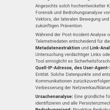
Angesichts solch hochentwickelter Ko
Forensik und Bedrohungsanalyse von e
Vektors, der lateralen Bewegung und
zukünftigen Prävention.
Während der Post-Incident-Analyse o
Telemetriedaten entscheidend für die
Metadatenextraktion
und
Link-Ana
Untersuchung verdächtiger Links od
Tool ermöglicht es Sicherheitsforsch
Quell-IP-Adresse, des User-Agent-
Entität. Solche Datenpunkte sind ent
Kommunikationen zurückzuverfolgen u
Verbesserung der Netzwerkaufklärun
Ursachenanalyse:
Eine gründliche fo
identifizieren und alle Persistenzme
Bedrohungsjagd:
Proaktive Bedrohun