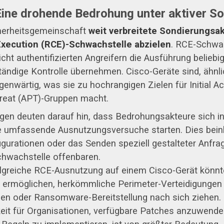
ine drohende Bedrohung unter aktiver S
cherheitsgemeinschaft
weit verbreitete Sondierungsakt
xecution (RCE)-Schwachstelle abzielen
. RCE-Schwa
icht authentifizierten Angreifern die Ausführung belie
ständige Kontrolle übernehmen. Cisco-Geräte sind, ähnl
enwärtig, was sie zu hochrangigen Zielen für Initial Ac
reat (APT)-Gruppen macht.
gen deuten darauf hin, dass Bedrohungsakteure sich i
r sie umfassende Ausnutzungsversuche starten. Dies bei
igurationen oder das Senden speziell gestalteter Anfr
chwachstelle offenbaren.
lgreiche RCE-Ausnutzung auf einem Cisco-Gerät könnt
on ermöglichen, herkömmliche Perimeter-Verteidigunge
en oder Ransomware-Bereitstellung nach sich ziehen.
keit für Organisationen, verfügbare Patches anzuwende