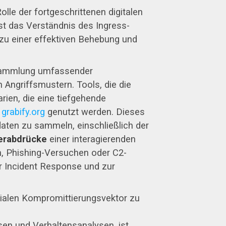
le der fortgeschrittenen digitalen
st das Verständnis des Ingress-
zu einer effektiven Behebung und
e Sammlung umfassender
 Angriffsmustern. Tools, die die
rien, die eine tiefgehende
e
grabify.org
genutzt werden. Dieses
daten zu sammeln, einschließlich der
gerabdrücke
einer interagierenden
n, Phishing-Versuchen oder C2-
r Incident Response und zur
itialen Kompromittierungsvektor zu
en und Verhaltensanalysen, ist