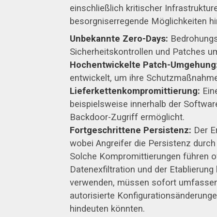
einschließlich kritischer Infrastruk
besorgniserregende Möglichkeiten hi
Unbekannte Zero-Days:
Bedrohungsa
Sicherheitskontrollen und Patches 
Hochentwickelte Patch-Umgehung
entwickelt, um ihre Schutzmaßnahme
Lieferkettenkompromittierung:
Eine
beispielsweise innerhalb der Softwar
Backdoor-Zugriff ermöglicht.
Fortgeschrittene Persistenz:
Der Er
wobei Angreifer die Persistenz durch
Solche Kompromittierungen führen oft
Datenexfiltration und der Etablierun
verwenden, müssen sofort umfassend
autorisierte Konfigurationsänderung
hindeuten könnten.