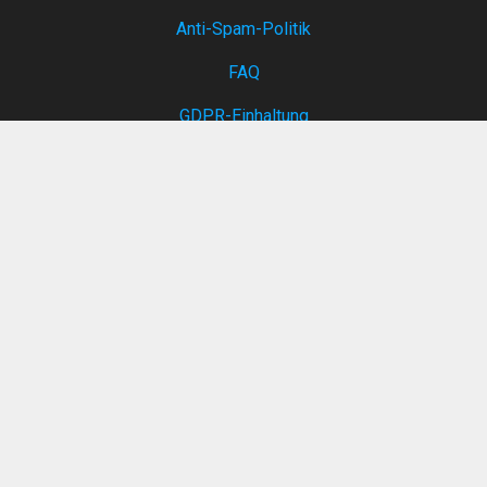
Anti-Spam-Politik
FAQ
GDPR-Einhaltung
Dienstleistungen
Internet-Geschwindigkeitstest
Zeitweilige Post
Notizen
Missbrauch melden
Meine Daten entfernen